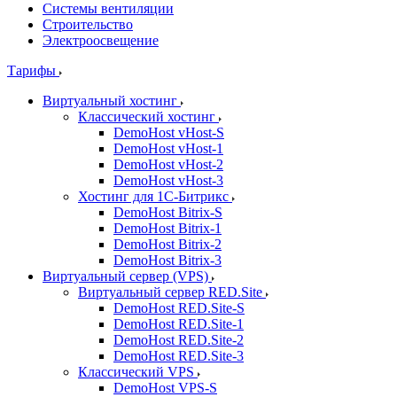
Системы вентиляции
Строительство
Электроосвещение
Тарифы
Виртуальный хостинг
Классический хостинг
DemoHost vHost-S
DemoHost vHost-1
DemoHost vHost-2
DemoHost vHost-3
Хостинг для 1С-Битрикс
DemoHost Bitrix-S
DemoHost Bitrix-1
DemoHost Bitrix-2
DemoHost Bitrix-3
Виртуальный сервер (VPS)
Виртуальный сервер RED.Site
DemoHost RED.Site-S
DemoHost RED.Site-1
DemoHost RED.Site-2
DemoHost RED.Site-3
Классический VPS
DemoHost VPS-S