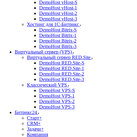
DemoHost vHost-S
DemoHost vHost-1
DemoHost vHost-2
DemoHost vHost-3
Хостинг для 1С-Битрикс
DemoHost Bitrix-S
DemoHost Bitrix-1
DemoHost Bitrix-2
DemoHost Bitrix-3
Виртуальный сервер (VPS)
Виртуальный сервер RED.Site
DemoHost RED.Site-S
DemoHost RED.Site-1
DemoHost RED.Site-2
DemoHost RED.Site-3
Классический VPS
DemoHost VPS-S
DemoHost VPS-1
DemoHost VPS-2
DemoHost VPS-3
Битрикс24
Старт+
CRM+
Задачи+
Компания