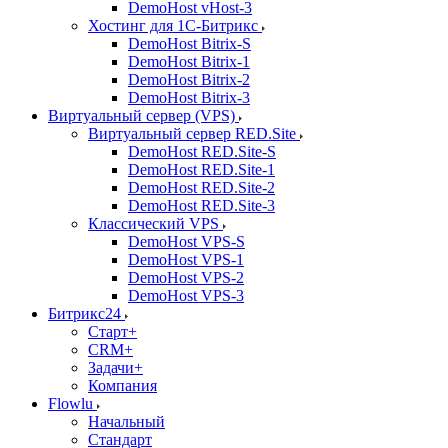
DemoHost vHost-3
Хостинг для 1С-Битрикс
DemoHost Bitrix-S
DemoHost Bitrix-1
DemoHost Bitrix-2
DemoHost Bitrix-3
Виртуальный сервер (VPS)
Виртуальный сервер RED.Site
DemoHost RED.Site-S
DemoHost RED.Site-1
DemoHost RED.Site-2
DemoHost RED.Site-3
Классический VPS
DemoHost VPS-S
DemoHost VPS-1
DemoHost VPS-2
DemoHost VPS-3
Битрикс24
Старт+
CRM+
Задачи+
Компания
Flowlu
Начальный
Стандарт