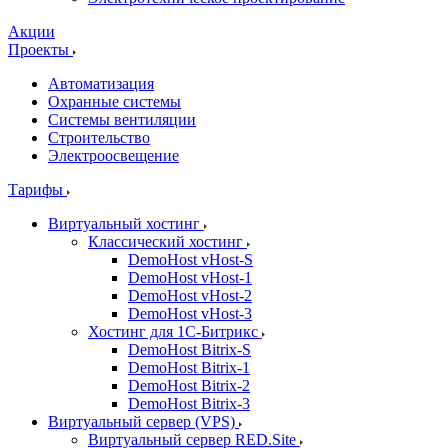
Акции
Проекты
Автоматизация
Охранные системы
Системы вентиляции
Строительство
Электроосвещение
Тарифы
Виртуальный хостинг
Классический хостинг
DemoHost vHost-S
DemoHost vHost-1
DemoHost vHost-2
DemoHost vHost-3
Хостинг для 1С-Битрикс
DemoHost Bitrix-S
DemoHost Bitrix-1
DemoHost Bitrix-2
DemoHost Bitrix-3
Виртуальный сервер (VPS)
Виртуальный сервер RED.Site