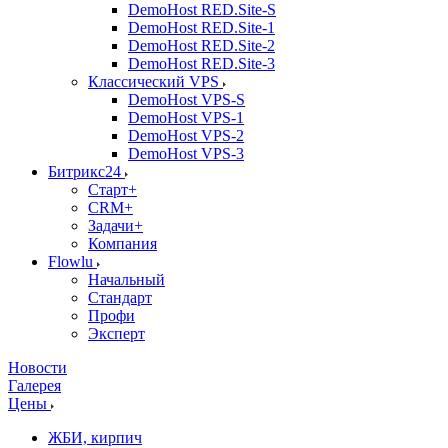
DemoHost RED.Site-S
DemoHost RED.Site-1
DemoHost RED.Site-2
DemoHost RED.Site-3
Классический VPS
DemoHost VPS-S
DemoHost VPS-1
DemoHost VPS-2
DemoHost VPS-3
Битрикс24
Старт+
CRM+
Задачи+
Компания
Flowlu
Начальный
Стандарт
Профи
Эксперт
Новости
Галерея
Цены
ЖБИ, кирпич